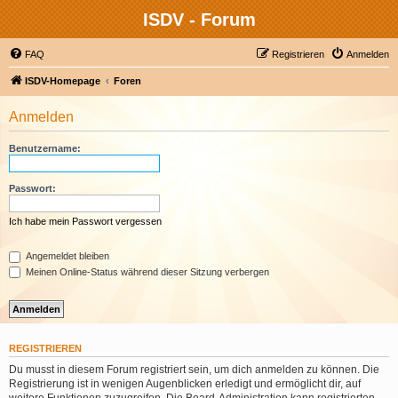
ISDV - Forum
FAQ
Registrieren
Anmelden
ISDV-Homepage
Foren
Anmelden
Benutzername:
Passwort:
Ich habe mein Passwort vergessen
Angemeldet bleiben
Meinen Online-Status während dieser Sitzung verbergen
REGISTRIEREN
Du musst in diesem Forum registriert sein, um dich anmelden zu können. Die
Registrierung ist in wenigen Augenblicken erledigt und ermöglicht dir, auf
weitere Funktionen zuzugreifen. Die Board-Administration kann registrierten