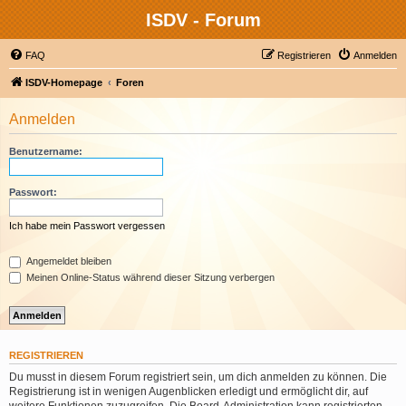
ISDV - Forum
FAQ
Registrieren
Anmelden
ISDV-Homepage
Foren
Anmelden
Benutzername:
Passwort:
Ich habe mein Passwort vergessen
Angemeldet bleiben
Meinen Online-Status während dieser Sitzung verbergen
REGISTRIEREN
Du musst in diesem Forum registriert sein, um dich anmelden zu können. Die
Registrierung ist in wenigen Augenblicken erledigt und ermöglicht dir, auf
weitere Funktionen zuzugreifen. Die Board-Administration kann registrierten