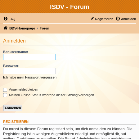
ISDV - Forum
FAQ
Registrieren
Anmelden
ISDV-Homepage
Foren
Anmelden
Benutzername:
Passwort:
Ich habe mein Passwort vergessen
Angemeldet bleiben
Meinen Online-Status während dieser Sitzung verbergen
REGISTRIEREN
Du musst in diesem Forum registriert sein, um dich anmelden zu können. Die
Registrierung ist in wenigen Augenblicken erledigt und ermöglicht dir, auf
weitere Funktionen zuzugreifen. Die Board-Administration kann registrierten