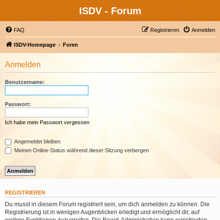
ISDV - Forum
FAQ
Registrieren
Anmelden
ISDV-Homepage
Foren
Anmelden
Benutzername:
Passwort:
Ich habe mein Passwort vergessen
Angemeldet bleiben
Meinen Online-Status während dieser Sitzung verbergen
REGISTRIEREN
Du musst in diesem Forum registriert sein, um dich anmelden zu können. Die
Registrierung ist in wenigen Augenblicken erledigt und ermöglicht dir, auf
weitere Funktionen zuzugreifen. Die Board-Administration kann registrierten