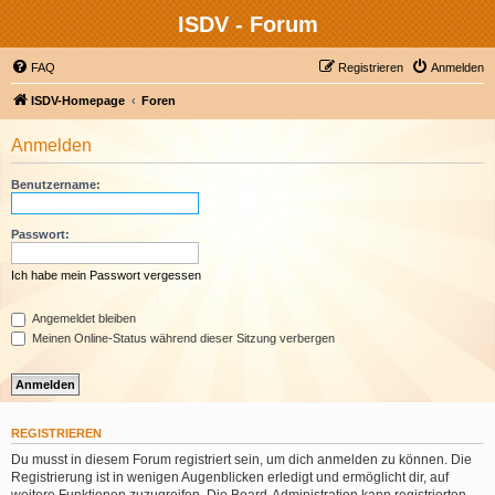
ISDV - Forum
FAQ
Registrieren
Anmelden
ISDV-Homepage
Foren
Anmelden
Benutzername:
Passwort:
Ich habe mein Passwort vergessen
Angemeldet bleiben
Meinen Online-Status während dieser Sitzung verbergen
REGISTRIEREN
Du musst in diesem Forum registriert sein, um dich anmelden zu können. Die
Registrierung ist in wenigen Augenblicken erledigt und ermöglicht dir, auf
weitere Funktionen zuzugreifen. Die Board-Administration kann registrierten