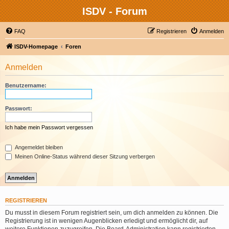
ISDV - Forum
FAQ
Registrieren
Anmelden
ISDV-Homepage
Foren
Anmelden
Benutzername:
Passwort:
Ich habe mein Passwort vergessen
Angemeldet bleiben
Meinen Online-Status während dieser Sitzung verbergen
REGISTRIEREN
Du musst in diesem Forum registriert sein, um dich anmelden zu können. Die
Registrierung ist in wenigen Augenblicken erledigt und ermöglicht dir, auf
weitere Funktionen zuzugreifen. Die Board-Administration kann registrierten