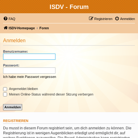
ISDV - Forum
FAQ
Registrieren
Anmelden
ISDV-Homepage
Foren
Anmelden
Benutzername:
Passwort:
Ich habe mein Passwort vergessen
Angemeldet bleiben
Meinen Online-Status während dieser Sitzung verbergen
REGISTRIEREN
Du musst in diesem Forum registriert sein, um dich anmelden zu können. Die
Registrierung ist in wenigen Augenblicken erledigt und ermöglicht dir, auf
weitere Funktionen zuzugreifen. Die Board-Administration kann registrierten