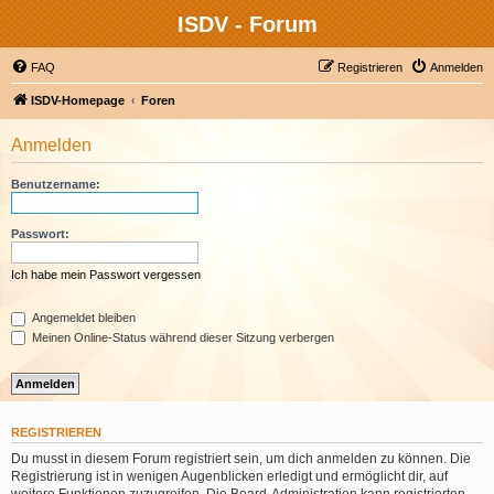
ISDV - Forum
FAQ
Registrieren
Anmelden
ISDV-Homepage
Foren
Anmelden
Benutzername:
Passwort:
Ich habe mein Passwort vergessen
Angemeldet bleiben
Meinen Online-Status während dieser Sitzung verbergen
REGISTRIEREN
Du musst in diesem Forum registriert sein, um dich anmelden zu können. Die
Registrierung ist in wenigen Augenblicken erledigt und ermöglicht dir, auf
weitere Funktionen zuzugreifen. Die Board-Administration kann registrierten