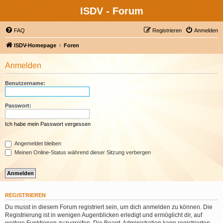
ISDV - Forum
FAQ
Registrieren
Anmelden
ISDV-Homepage
Foren
Anmelden
Benutzername:
Passwort:
Ich habe mein Passwort vergessen
Angemeldet bleiben
Meinen Online-Status während dieser Sitzung verbergen
REGISTRIEREN
Du musst in diesem Forum registriert sein, um dich anmelden zu können. Die
Registrierung ist in wenigen Augenblicken erledigt und ermöglicht dir, auf
weitere Funktionen zuzugreifen. Die Board-Administration kann registrierten