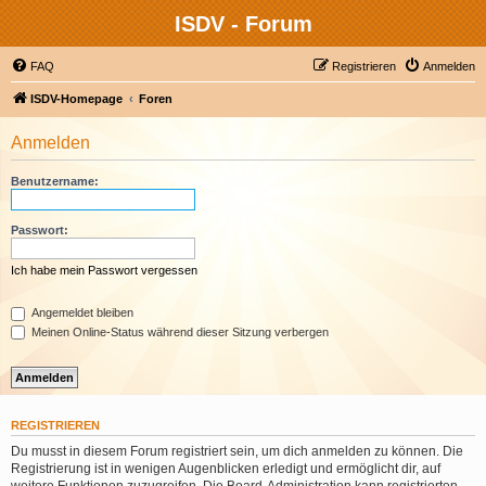
ISDV - Forum
FAQ
Registrieren
Anmelden
ISDV-Homepage
Foren
Anmelden
Benutzername:
Passwort:
Ich habe mein Passwort vergessen
Angemeldet bleiben
Meinen Online-Status während dieser Sitzung verbergen
REGISTRIEREN
Du musst in diesem Forum registriert sein, um dich anmelden zu können. Die
Registrierung ist in wenigen Augenblicken erledigt und ermöglicht dir, auf
weitere Funktionen zuzugreifen. Die Board-Administration kann registrierten