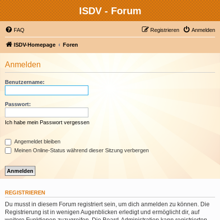
ISDV - Forum
FAQ
Registrieren
Anmelden
ISDV-Homepage
Foren
Anmelden
Benutzername:
Passwort:
Ich habe mein Passwort vergessen
Angemeldet bleiben
Meinen Online-Status während dieser Sitzung verbergen
REGISTRIEREN
Du musst in diesem Forum registriert sein, um dich anmelden zu können. Die
Registrierung ist in wenigen Augenblicken erledigt und ermöglicht dir, auf
weitere Funktionen zuzugreifen. Die Board-Administration kann registrierten