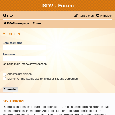
ISDV - Forum
FAQ
Registrieren
Anmelden
ISDV-Homepage
Foren
Anmelden
Benutzername:
Passwort:
Ich habe mein Passwort vergessen
Angemeldet bleiben
Meinen Online-Status während dieser Sitzung verbergen
REGISTRIEREN
Du musst in diesem Forum registriert sein, um dich anmelden zu können. Die
Registrierung ist in wenigen Augenblicken erledigt und ermöglicht dir, auf
weitere Funktionen zuzugreifen. Die Board-Administration kann registrierten