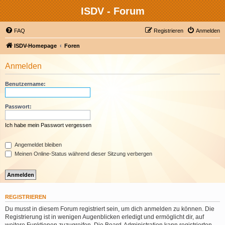
ISDV - Forum
FAQ
Registrieren
Anmelden
ISDV-Homepage
Foren
Anmelden
Benutzername:
Passwort:
Ich habe mein Passwort vergessen
Angemeldet bleiben
Meinen Online-Status während dieser Sitzung verbergen
REGISTRIEREN
Du musst in diesem Forum registriert sein, um dich anmelden zu können. Die
Registrierung ist in wenigen Augenblicken erledigt und ermöglicht dir, auf
weitere Funktionen zuzugreifen. Die Board-Administration kann registrierten