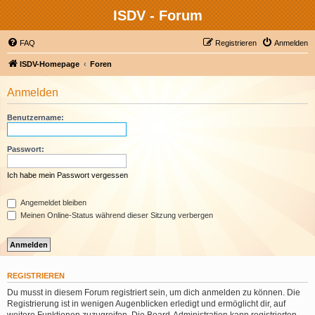
ISDV - Forum
FAQ
Registrieren
Anmelden
ISDV-Homepage
Foren
Anmelden
Benutzername:
Passwort:
Ich habe mein Passwort vergessen
Angemeldet bleiben
Meinen Online-Status während dieser Sitzung verbergen
REGISTRIEREN
Du musst in diesem Forum registriert sein, um dich anmelden zu können. Die
Registrierung ist in wenigen Augenblicken erledigt und ermöglicht dir, auf
weitere Funktionen zuzugreifen. Die Board-Administration kann registrierten