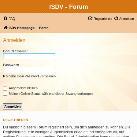
ISDV - Forum
FAQ
Registrieren
Anmelden
ISDV-Homepage
Foren
Anmelden
Benutzername:
Passwort:
Ich habe mein Passwort vergessen
Angemeldet bleiben
Meinen Online-Status während dieser Sitzung verbergen
REGISTRIEREN
Du musst in diesem Forum registriert sein, um dich anmelden zu können. Die
Registrierung ist in wenigen Augenblicken erledigt und ermöglicht dir, auf
weitere Funktionen zuzugreifen. Die Board-Administration kann registrierten