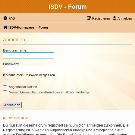
ISDV - Forum
FAQ
Registrieren
Anmelden
ISDV-Homepage
Foren
Anmelden
Benutzername:
Passwort:
Ich habe mein Passwort vergessen
Angemeldet bleiben
Meinen Online-Status während dieser Sitzung verbergen
REGISTRIEREN
Du musst in diesem Forum registriert sein, um dich anmelden zu können. Die
Registrierung ist in wenigen Augenblicken erledigt und ermöglicht dir, auf
weitere Funktionen zuzugreifen. Die Board-Administration kann registrierten