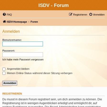
ISDV - Forum
FAQ
Registrieren
Anmelden
ISDV-Homepage
Foren
Anmelden
Benutzername:
Passwort:
Ich habe mein Passwort vergessen
Angemeldet bleiben
Meinen Online-Status während dieser Sitzung verbergen
REGISTRIEREN
Du musst in diesem Forum registriert sein, um dich anmelden zu können. Die
Registrierung ist in wenigen Augenblicken erledigt und ermöglicht dir, auf
weitere Funktionen zuzugreifen. Die Board-Administration kann registrierten