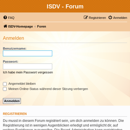
ISDV - Forum
FAQ
Registrieren
Anmelden
ISDV-Homepage
Foren
Anmelden
Benutzername:
Passwort:
Ich habe mein Passwort vergessen
Angemeldet bleiben
Meinen Online-Status während dieser Sitzung verbergen
REGISTRIEREN
Du musst in diesem Forum registriert sein, um dich anmelden zu können. Die
Registrierung ist in wenigen Augenblicken erledigt und ermöglicht dir, auf
weitere Funktionen zuzugreifen. Die Board-Administration kann registrierten