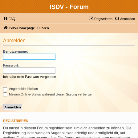
ISDV - Forum
FAQ
Registrieren
Anmelden
ISDV-Homepage
Foren
Anmelden
Benutzername:
Passwort:
Ich habe mein Passwort vergessen
Angemeldet bleiben
Meinen Online-Status während dieser Sitzung verbergen
REGISTRIEREN
Du musst in diesem Forum registriert sein, um dich anmelden zu können. Die
Registrierung ist in wenigen Augenblicken erledigt und ermöglicht dir, auf
weitere Funktionen zuzugreifen. Die Board-Administration kann registrierten