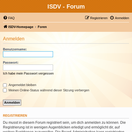
ISDV - Forum
FAQ
Registrieren
Anmelden
ISDV-Homepage
Foren
Anmelden
Benutzername:
Passwort:
Ich habe mein Passwort vergessen
Angemeldet bleiben
Meinen Online-Status während dieser Sitzung verbergen
REGISTRIEREN
Du musst in diesem Forum registriert sein, um dich anmelden zu können. Die
Registrierung ist in wenigen Augenblicken erledigt und ermöglicht dir, auf
weitere Funktionen zuzugreifen. Die Board-Administration kann registrierten