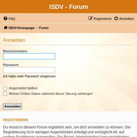
ISDV - Forum
FAQ
Registrieren
Anmelden
ISDV-Homepage
Foren
Anmelden
Benutzername:
Passwort:
Ich habe mein Passwort vergessen
Angemeldet bleiben
Meinen Online-Status während dieser Sitzung verbergen
REGISTRIEREN
Du musst in diesem Forum registriert sein, um dich anmelden zu können. Die
Registrierung ist in wenigen Augenblicken erledigt und ermöglicht dir, auf
weitere Funktionen zuzugreifen. Die Board-Administration kann registrierten