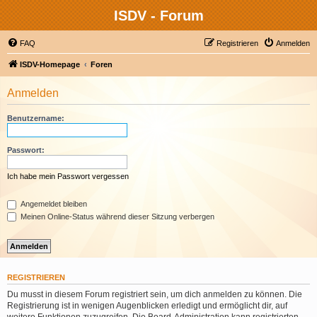
ISDV - Forum
FAQ
Registrieren
Anmelden
ISDV-Homepage
Foren
Anmelden
Benutzername:
Passwort:
Ich habe mein Passwort vergessen
Angemeldet bleiben
Meinen Online-Status während dieser Sitzung verbergen
REGISTRIEREN
Du musst in diesem Forum registriert sein, um dich anmelden zu können. Die
Registrierung ist in wenigen Augenblicken erledigt und ermöglicht dir, auf
weitere Funktionen zuzugreifen. Die Board-Administration kann registrierten