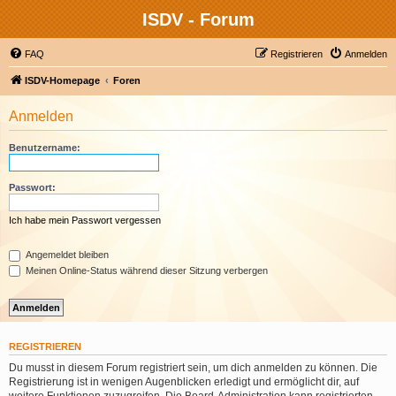
ISDV - Forum
FAQ
Registrieren
Anmelden
ISDV-Homepage
Foren
Anmelden
Benutzername:
Passwort:
Ich habe mein Passwort vergessen
Angemeldet bleiben
Meinen Online-Status während dieser Sitzung verbergen
REGISTRIEREN
Du musst in diesem Forum registriert sein, um dich anmelden zu können. Die
Registrierung ist in wenigen Augenblicken erledigt und ermöglicht dir, auf
weitere Funktionen zuzugreifen. Die Board-Administration kann registrierten