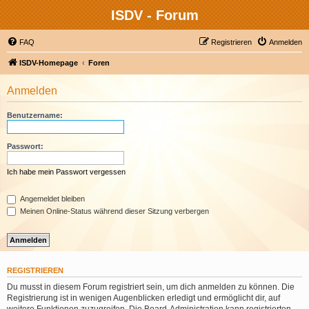
ISDV - Forum
FAQ
Registrieren
Anmelden
ISDV-Homepage
Foren
Anmelden
Benutzername:
Passwort:
Ich habe mein Passwort vergessen
Angemeldet bleiben
Meinen Online-Status während dieser Sitzung verbergen
REGISTRIEREN
Du musst in diesem Forum registriert sein, um dich anmelden zu können. Die
Registrierung ist in wenigen Augenblicken erledigt und ermöglicht dir, auf
weitere Funktionen zuzugreifen. Die Board-Administration kann registrierten