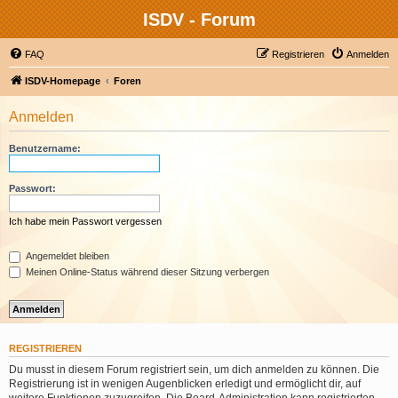
ISDV - Forum
FAQ
Registrieren
Anmelden
ISDV-Homepage
Foren
Anmelden
Benutzername:
Passwort:
Ich habe mein Passwort vergessen
Angemeldet bleiben
Meinen Online-Status während dieser Sitzung verbergen
REGISTRIEREN
Du musst in diesem Forum registriert sein, um dich anmelden zu können. Die
Registrierung ist in wenigen Augenblicken erledigt und ermöglicht dir, auf
weitere Funktionen zuzugreifen. Die Board-Administration kann registrierten