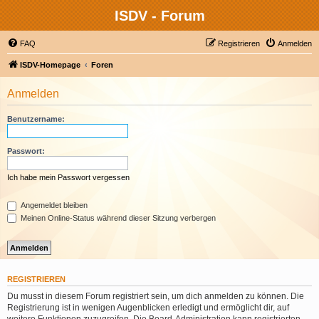
ISDV - Forum
FAQ
Registrieren
Anmelden
ISDV-Homepage
Foren
Anmelden
Benutzername:
Passwort:
Ich habe mein Passwort vergessen
Angemeldet bleiben
Meinen Online-Status während dieser Sitzung verbergen
REGISTRIEREN
Du musst in diesem Forum registriert sein, um dich anmelden zu können. Die
Registrierung ist in wenigen Augenblicken erledigt und ermöglicht dir, auf
weitere Funktionen zuzugreifen. Die Board-Administration kann registrierten