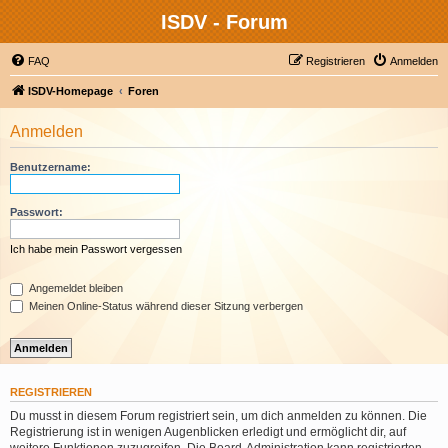
ISDV - Forum
FAQ
Registrieren
Anmelden
ISDV-Homepage
Foren
Anmelden
Benutzername:
Passwort:
Ich habe mein Passwort vergessen
Angemeldet bleiben
Meinen Online-Status während dieser Sitzung verbergen
REGISTRIEREN
Du musst in diesem Forum registriert sein, um dich anmelden zu können. Die
Registrierung ist in wenigen Augenblicken erledigt und ermöglicht dir, auf
weitere Funktionen zuzugreifen. Die Board-Administration kann registrierten