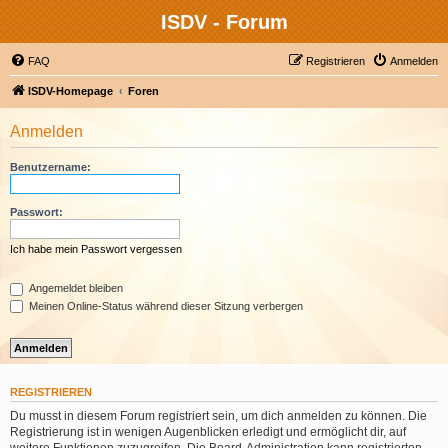
ISDV - Forum
FAQ
Registrieren
Anmelden
ISDV-Homepage
Foren
Anmelden
Benutzername:
Passwort:
Ich habe mein Passwort vergessen
Angemeldet bleiben
Meinen Online-Status während dieser Sitzung verbergen
REGISTRIEREN
Du musst in diesem Forum registriert sein, um dich anmelden zu können. Die
Registrierung ist in wenigen Augenblicken erledigt und ermöglicht dir, auf
weitere Funktionen zuzugreifen. Die Board-Administration kann registrierten