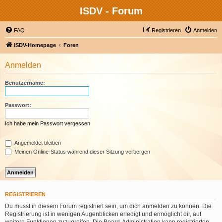
ISDV - Forum
FAQ
Registrieren
Anmelden
ISDV-Homepage
Foren
Anmelden
Benutzername:
Passwort:
Ich habe mein Passwort vergessen
Angemeldet bleiben
Meinen Online-Status während dieser Sitzung verbergen
REGISTRIEREN
Du musst in diesem Forum registriert sein, um dich anmelden zu können. Die
Registrierung ist in wenigen Augenblicken erledigt und ermöglicht dir, auf
weitere Funktionen zuzugreifen. Die Board-Administration kann registrierten