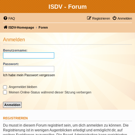
ISDV - Forum
FAQ
Registrieren
Anmelden
ISDV-Homepage
Foren
Anmelden
Benutzername:
Passwort:
Ich habe mein Passwort vergessen
Angemeldet bleiben
Meinen Online-Status während dieser Sitzung verbergen
REGISTRIEREN
Du musst in diesem Forum registriert sein, um dich anmelden zu können. Die
Registrierung ist in wenigen Augenblicken erledigt und ermöglicht dir, auf
weitere Funktionen zuzugreifen. Die Board-Administration kann registrierten