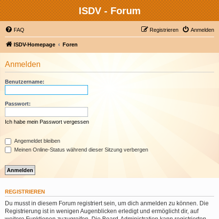
ISDV - Forum
FAQ
Registrieren
Anmelden
ISDV-Homepage
Foren
Anmelden
Benutzername:
Passwort:
Ich habe mein Passwort vergessen
Angemeldet bleiben
Meinen Online-Status während dieser Sitzung verbergen
REGISTRIEREN
Du musst in diesem Forum registriert sein, um dich anmelden zu können. Die
Registrierung ist in wenigen Augenblicken erledigt und ermöglicht dir, auf
weitere Funktionen zuzugreifen. Die Board-Administration kann registrierten