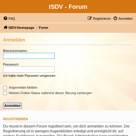
ISDV - Forum
FAQ
Registrieren
Anmelden
ISDV-Homepage
Foren
Anmelden
Benutzername:
Passwort:
Ich habe mein Passwort vergessen
Angemeldet bleiben
Meinen Online-Status während dieser Sitzung verbergen
REGISTRIEREN
Du musst in diesem Forum registriert sein, um dich anmelden zu können. Die
Registrierung ist in wenigen Augenblicken erledigt und ermöglicht dir, auf
weitere Funktionen zuzugreifen. Die Board-Administration kann registrierten