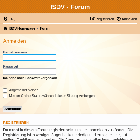
ISDV - Forum
FAQ
Registrieren
Anmelden
ISDV-Homepage
Foren
Anmelden
Benutzername:
Passwort:
Ich habe mein Passwort vergessen
Angemeldet bleiben
Meinen Online-Status während dieser Sitzung verbergen
REGISTRIEREN
Du musst in diesem Forum registriert sein, um dich anmelden zu können. Die
Registrierung ist in wenigen Augenblicken erledigt und ermöglicht dir, auf
weitere Funktionen zuzugreifen. Die Board-Administration kann registrierten