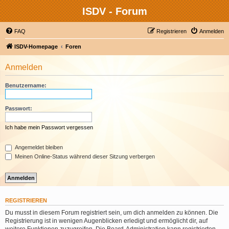
ISDV - Forum
FAQ
Registrieren
Anmelden
ISDV-Homepage
Foren
Anmelden
Benutzername:
Passwort:
Ich habe mein Passwort vergessen
Angemeldet bleiben
Meinen Online-Status während dieser Sitzung verbergen
REGISTRIEREN
Du musst in diesem Forum registriert sein, um dich anmelden zu können. Die
Registrierung ist in wenigen Augenblicken erledigt und ermöglicht dir, auf
weitere Funktionen zuzugreifen. Die Board-Administration kann registrierten