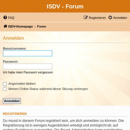
ISDV - Forum
FAQ
Registrieren
Anmelden
ISDV-Homepage
Foren
Anmelden
Benutzername:
Passwort:
Ich habe mein Passwort vergessen
Angemeldet bleiben
Meinen Online-Status während dieser Sitzung verbergen
REGISTRIEREN
Du musst in diesem Forum registriert sein, um dich anmelden zu können. Die
Registrierung ist in wenigen Augenblicken erledigt und ermöglicht dir, auf
weitere Funktionen zuzugreifen. Die Board-Administration kann registrierten