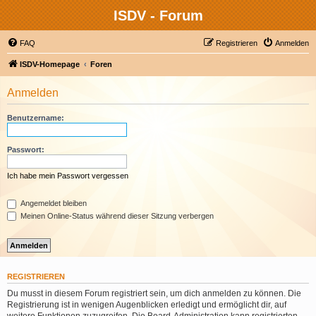
ISDV - Forum
FAQ
Registrieren
Anmelden
ISDV-Homepage
Foren
Anmelden
Benutzername:
Passwort:
Ich habe mein Passwort vergessen
Angemeldet bleiben
Meinen Online-Status während dieser Sitzung verbergen
REGISTRIEREN
Du musst in diesem Forum registriert sein, um dich anmelden zu können. Die
Registrierung ist in wenigen Augenblicken erledigt und ermöglicht dir, auf
weitere Funktionen zuzugreifen. Die Board-Administration kann registrierten