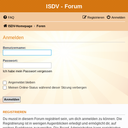
ISDV - Forum
FAQ
Registrieren
Anmelden
ISDV-Homepage
Foren
Anmelden
Benutzername:
Passwort:
Ich habe mein Passwort vergessen
Angemeldet bleiben
Meinen Online-Status während dieser Sitzung verbergen
REGISTRIEREN
Du musst in diesem Forum registriert sein, um dich anmelden zu können. Die
Registrierung ist in wenigen Augenblicken erledigt und ermöglicht dir, auf
weitere Funktionen zuzugreifen. Die Board-Administration kann registrierten