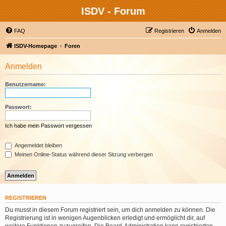
ISDV - Forum
FAQ
Registrieren
Anmelden
ISDV-Homepage
Foren
Anmelden
Benutzername:
Passwort:
Ich habe mein Passwort vergessen
Angemeldet bleiben
Meinen Online-Status während dieser Sitzung verbergen
REGISTRIEREN
Du musst in diesem Forum registriert sein, um dich anmelden zu können. Die
Registrierung ist in wenigen Augenblicken erledigt und ermöglicht dir, auf
weitere Funktionen zuzugreifen. Die Board-Administration kann registrierten