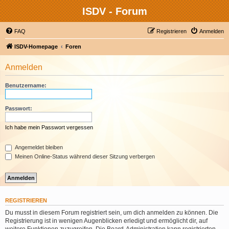
ISDV - Forum
FAQ
Registrieren
Anmelden
ISDV-Homepage
Foren
Anmelden
Benutzername:
Passwort:
Ich habe mein Passwort vergessen
Angemeldet bleiben
Meinen Online-Status während dieser Sitzung verbergen
REGISTRIEREN
Du musst in diesem Forum registriert sein, um dich anmelden zu können. Die
Registrierung ist in wenigen Augenblicken erledigt und ermöglicht dir, auf
weitere Funktionen zuzugreifen. Die Board-Administration kann registrierten