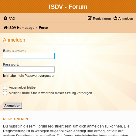
ISDV - Forum
FAQ
Registrieren
Anmelden
ISDV-Homepage
Foren
Anmelden
Benutzername:
Passwort:
Ich habe mein Passwort vergessen
Angemeldet bleiben
Meinen Online-Status während dieser Sitzung verbergen
REGISTRIEREN
Du musst in diesem Forum registriert sein, um dich anmelden zu können. Die
Registrierung ist in wenigen Augenblicken erledigt und ermöglicht dir, auf
weitere Funktionen zuzugreifen. Die Board-Administration kann registrierten