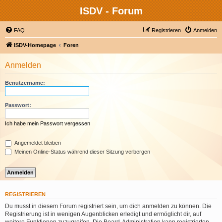
ISDV - Forum
FAQ
Registrieren
Anmelden
ISDV-Homepage
Foren
Anmelden
Benutzername:
Passwort:
Ich habe mein Passwort vergessen
Angemeldet bleiben
Meinen Online-Status während dieser Sitzung verbergen
REGISTRIEREN
Du musst in diesem Forum registriert sein, um dich anmelden zu können. Die
Registrierung ist in wenigen Augenblicken erledigt und ermöglicht dir, auf
weitere Funktionen zuzugreifen. Die Board-Administration kann registrierten