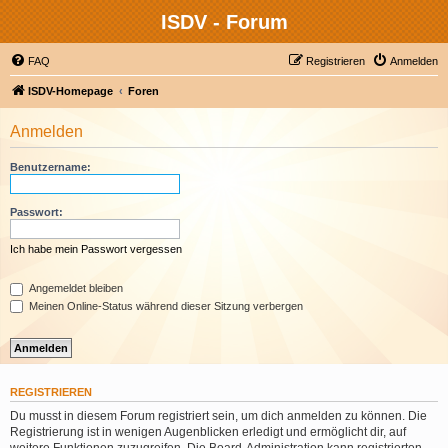
ISDV - Forum
FAQ
Registrieren
Anmelden
ISDV-Homepage
Foren
Anmelden
Benutzername:
Passwort:
Ich habe mein Passwort vergessen
Angemeldet bleiben
Meinen Online-Status während dieser Sitzung verbergen
REGISTRIEREN
Du musst in diesem Forum registriert sein, um dich anmelden zu können. Die
Registrierung ist in wenigen Augenblicken erledigt und ermöglicht dir, auf
weitere Funktionen zuzugreifen. Die Board-Administration kann registrierten