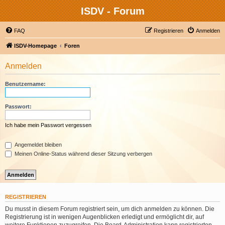
ISDV - Forum
FAQ
Registrieren
Anmelden
ISDV-Homepage
Foren
Anmelden
Benutzername:
Passwort:
Ich habe mein Passwort vergessen
Angemeldet bleiben
Meinen Online-Status während dieser Sitzung verbergen
REGISTRIEREN
Du musst in diesem Forum registriert sein, um dich anmelden zu können. Die
Registrierung ist in wenigen Augenblicken erledigt und ermöglicht dir, auf
weitere Funktionen zuzugreifen. Die Board-Administration kann registrierten