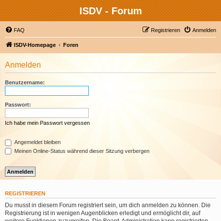
ISDV - Forum
FAQ
Registrieren
Anmelden
ISDV-Homepage
Foren
Anmelden
Benutzername:
Passwort:
Ich habe mein Passwort vergessen
Angemeldet bleiben
Meinen Online-Status während dieser Sitzung verbergen
REGISTRIEREN
Du musst in diesem Forum registriert sein, um dich anmelden zu können. Die
Registrierung ist in wenigen Augenblicken erledigt und ermöglicht dir, auf
weitere Funktionen zuzugreifen. Die Board-Administration kann registrierten