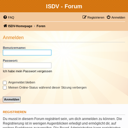
ISDV - Forum
FAQ
Registrieren
Anmelden
ISDV-Homepage
Foren
Anmelden
Benutzername:
Passwort:
Ich habe mein Passwort vergessen
Angemeldet bleiben
Meinen Online-Status während dieser Sitzung verbergen
REGISTRIEREN
Du musst in diesem Forum registriert sein, um dich anmelden zu können. Die
Registrierung ist in wenigen Augenblicken erledigt und ermöglicht dir, auf
weitere Funktionen zuzugreifen. Die Board-Administration kann registrierten