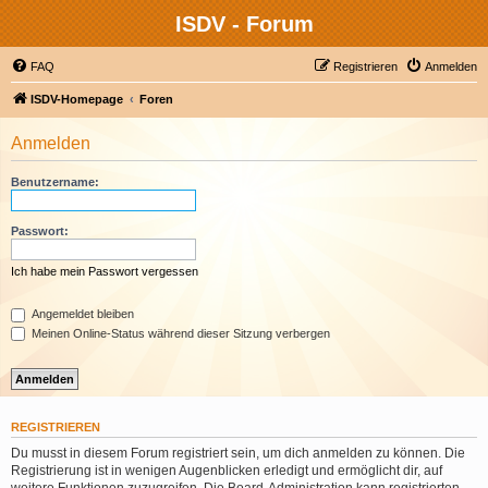
ISDV - Forum
FAQ
Registrieren
Anmelden
ISDV-Homepage
Foren
Anmelden
Benutzername:
Passwort:
Ich habe mein Passwort vergessen
Angemeldet bleiben
Meinen Online-Status während dieser Sitzung verbergen
REGISTRIEREN
Du musst in diesem Forum registriert sein, um dich anmelden zu können. Die
Registrierung ist in wenigen Augenblicken erledigt und ermöglicht dir, auf
weitere Funktionen zuzugreifen. Die Board-Administration kann registrierten