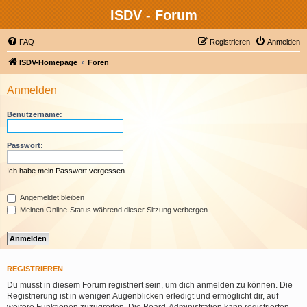
ISDV - Forum
FAQ
Registrieren
Anmelden
ISDV-Homepage
Foren
Anmelden
Benutzername:
Passwort:
Ich habe mein Passwort vergessen
Angemeldet bleiben
Meinen Online-Status während dieser Sitzung verbergen
REGISTRIEREN
Du musst in diesem Forum registriert sein, um dich anmelden zu können. Die
Registrierung ist in wenigen Augenblicken erledigt und ermöglicht dir, auf
weitere Funktionen zuzugreifen. Die Board-Administration kann registrierten