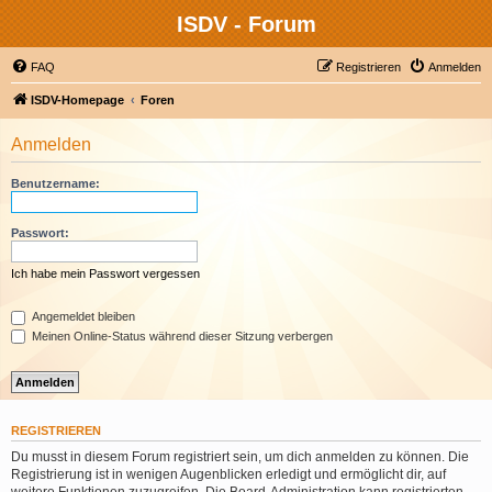
ISDV - Forum
FAQ
Registrieren
Anmelden
ISDV-Homepage
Foren
Anmelden
Benutzername:
Passwort:
Ich habe mein Passwort vergessen
Angemeldet bleiben
Meinen Online-Status während dieser Sitzung verbergen
REGISTRIEREN
Du musst in diesem Forum registriert sein, um dich anmelden zu können. Die
Registrierung ist in wenigen Augenblicken erledigt und ermöglicht dir, auf
weitere Funktionen zuzugreifen. Die Board-Administration kann registrierten