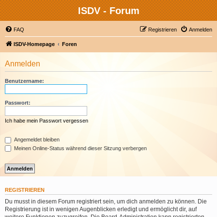
ISDV - Forum
FAQ
Registrieren
Anmelden
ISDV-Homepage
Foren
Anmelden
Benutzername:
Passwort:
Ich habe mein Passwort vergessen
Angemeldet bleiben
Meinen Online-Status während dieser Sitzung verbergen
REGISTRIEREN
Du musst in diesem Forum registriert sein, um dich anmelden zu können. Die
Registrierung ist in wenigen Augenblicken erledigt und ermöglicht dir, auf
weitere Funktionen zuzugreifen. Die Board-Administration kann registrierten