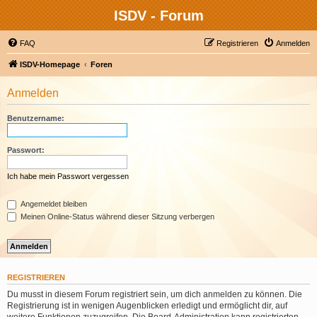
ISDV - Forum
FAQ
Registrieren
Anmelden
ISDV-Homepage
Foren
Anmelden
Benutzername:
Passwort:
Ich habe mein Passwort vergessen
Angemeldet bleiben
Meinen Online-Status während dieser Sitzung verbergen
REGISTRIEREN
Du musst in diesem Forum registriert sein, um dich anmelden zu können. Die
Registrierung ist in wenigen Augenblicken erledigt und ermöglicht dir, auf
weitere Funktionen zuzugreifen. Die Board-Administration kann registrierten